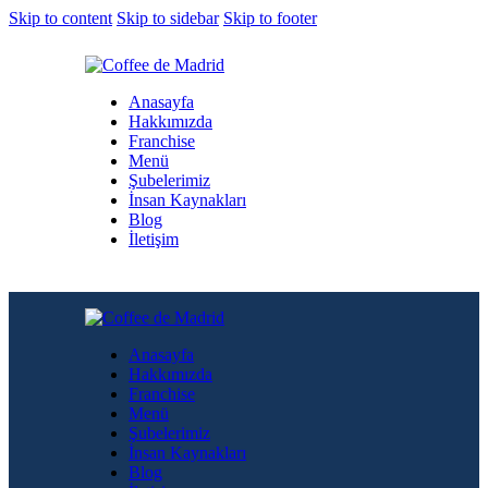
Skip to content
Skip to sidebar
Skip to footer
Anasayfa
Hakkımızda
Franchise
Menü
Şubelerimiz
İnsan Kaynakları
Blog
İletişim
Anasayfa
Hakkımızda
Franchise
Menü
Şubelerimiz
İnsan Kaynakları
Blog