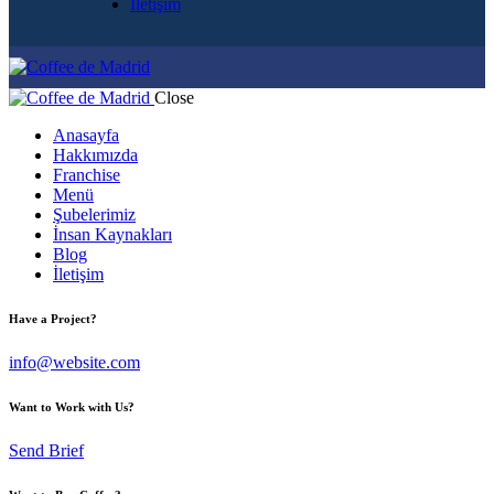
İletişim
Close
Anasayfa
Hakkımızda
Franchise
Menü
Şubelerimiz
İnsan Kaynakları
Blog
İletişim
Have a Project?
info@website.com
Want to Work with Us?
Send Brief