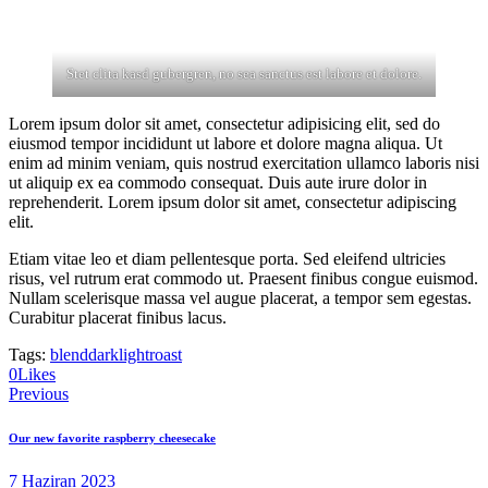
Stet clita kasd gubergren, no sea sanctus est labore et dolore.
Lorem ipsum dolor sit amet, consectetur adipisicing elit, sed do
eiusmod tempor incididunt ut labore et dolore magna aliqua. Ut
enim ad minim veniam, quis nostrud exercitation ullamco laboris nisi
ut aliquip ex ea commodo consequat. Duis aute irure dolor in
reprehenderit. Lorem ipsum dolor sit amet, consectetur adipiscing
elit.
Etiam vitae leo et diam pellentesque porta. Sed eleifend ultricies
risus, vel rutrum erat commodo ut. Praesent finibus congue euismod.
Nullam scelerisque massa vel augue placerat, a tempor sem egestas.
Curabitur placerat finibus lacus.
Tags:
blend
dark
light
roast
0
Likes
Yazı
Previous
gezinmesi
Our new favorite raspberry cheesecake
7 Haziran 2023