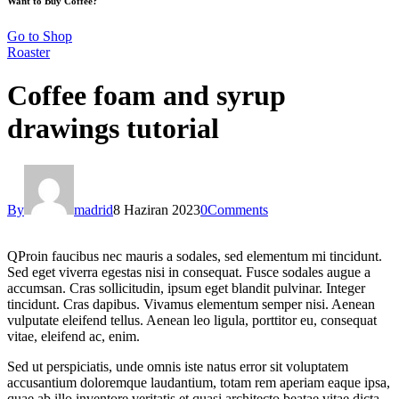
Want to Buy Coffee?
Go to Shop
Roaster
Coffee foam and syrup
drawings tutorial
By
madrid
8 Haziran 2023
0
Comments
Q
Proin faucibus nec mauris a sodales, sed elementum mi tincidunt.
Sed eget viverra egestas nisi in consequat. Fusce sodales augue a
accumsan. Cras sollicitudin, ipsum eget blandit pulvinar. Integer
tincidunt. Cras dapibus. Vivamus elementum semper nisi. Aenean
vulputate eleifend tellus. Aenean leo ligula, porttitor eu, consequat
vitae, eleifend ac, enim.
Sed ut perspiciatis, unde omnis iste natus error sit voluptatem
accusantium doloremque laudantium, totam rem aperiam eaque ipsa,
quae ab illo inventore veritatis et quasi architecto beatae vitae dicta