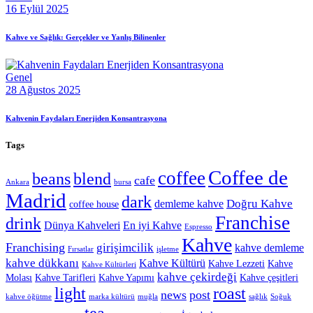
16 Eylül 2025
Kahve ve Sağlık: Gerçekler ve Yanlış Bilinenler
Genel
28 Ağustos 2025
Kahvenin Faydaları Enerjiden Konsantrasyona
Tags
Coffee de
coffee
beans
blend
cafe
Ankara
bursa
Madrid
dark
Doğru Kahve
demleme kahve
coffee house
Franchise
drink
Dünya Kahveleri
En iyi Kahve
Espresso
Kahve
Franchising
girişimcilik
kahve demleme
Fırsatlar
işletme
kahve dükkanı
Kahve Kültürü
Kahve Lezzeti
Kahve
Kahve Kültürleri
kahve çekirdeği
Molası
Kahve Tarifleri
Kahve Yapımı
Kahve çeşitleri
light
roast
news
post
kahve öğütme
marka kültürü
muğla
sağlık
Soğuk
tea