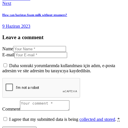
Next
How can baristas foam milk without steamers?
9 Haziran 2023
Leave a comment
Name
E-mail
Daha sonraki yorumlarımda kullanılması için adım, e-posta
adresim ve site adresim bu tarayıcıya kaydedilsin.
Comment
I agree that my submitted data is being
collected and stored
.
*