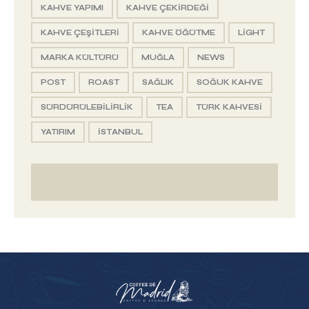
KAHVE YAPIMI
KAHVE ÇEKIRDEĞI
KAHVE ÇEŞITLERI
KAHVE ÖĞÜTME
LIGHT
MARKA KÜLTÜRÜ
MUĞLA
NEWS
POST
ROAST
SAĞLIK
SOĞUK KAHVE
SÜRDÜRÜLEBILIRLIK
TEA
TÜRK KAHVESI
YATIRIM
İSTANBUL