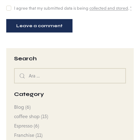
I agree that my submitted data is being
collected and stored
.
*
Search
Category
Blog
(6)
coffee shop
(15)
Espresso
(6)
Franchise
(11)