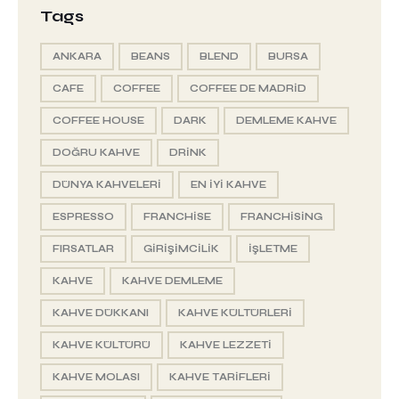
Tags
ANKARA
BEANS
BLEND
BURSA
CAFE
COFFEE
COFFEE DE MADRID
COFFEE HOUSE
DARK
DEMLEME KAHVE
DOĞRU KAHVE
DRINK
DÜNYA KAHVELERI
EN IYI KAHVE
ESPRESSO
FRANCHISE
FRANCHISING
FIRSATLAR
GIRIŞIMCILIK
IŞLETME
KAHVE
KAHVE DEMLEME
KAHVE DÜKKANI
KAHVE KÜLTÜRLERI
KAHVE KÜLTÜRÜ
KAHVE LEZZETI
KAHVE MOLASI
KAHVE TARIFLERI