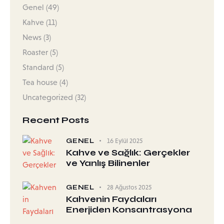
Genel
(49)
Kahve
(11)
News
(3)
Roaster
(5)
Standard
(5)
Tea house
(4)
Uncategorized
(32)
Recent Posts
GENEL
16 Eylül 2025
Kahve ve Sağlık: Gerçekler
ve Yanlış Bilinenler
GENEL
28 Ağustos 2025
Kahvenin Faydaları
Enerjiden Konsantrasyona